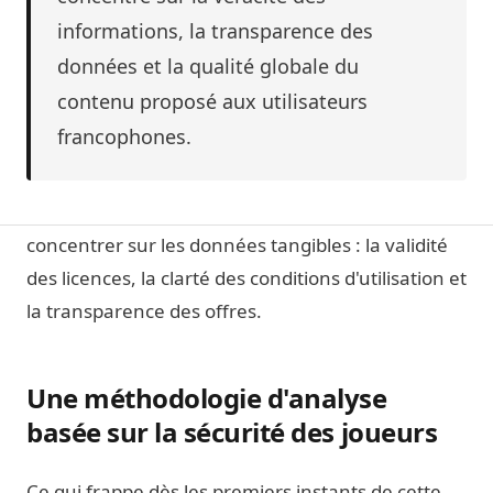
entre une simple promotion marketing et une
informations, la transparence des
véritable expertise sectorielle. C'est dans cette
données et la qualité globale du
optique de vérification rigoureuse que j'ai
contenu proposé aux utilisateurs
entrepris l'évaluation complète de la page
francophones.
proposée par Slot.day, dédiée aux opérateurs
internationaux. Mon approche s'est voulue
méthodique, écartant les superlatifs pour se
concentrer sur les données tangibles : la validité
des licences, la clarté des conditions d'utilisation et
la transparence des offres.
Une méthodologie d'analyse
basée sur la sécurité des joueurs
Ce qui frappe dès les premiers instants de cette