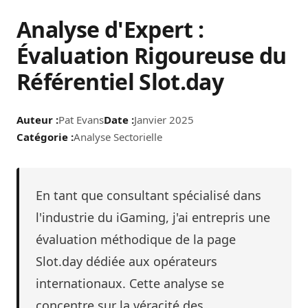
Analyse d'Expert :
Pat Evans
Accueil
/
Analyse d'Expert
Évaluation Rigoureuse du
Référentiel Slot.day
Auteur :
Pat Evans
Date :
Janvier 2025
Audit de fiabilité et analyse
Catégorie :
Analyse Sectorielle
technique : Le référentiel Slot.day
Dans l'exercice de mes fonctions de consultant
En tant que consultant spécialisé dans
spécialisé dans l'industrie du iGaming, je suis
l'industrie du iGaming, j'ai entrepris une
fréquemment amené à vérifier la véracité et la
évaluation méthodique de la page
structure des informations diffusées par les
Slot.day dédiée aux opérateurs
portails de comparaison. La prolifération des sites
internationaux. Cette analyse se
d'affiliation rend souvent difficile la distinction
concentre sur la véracité des